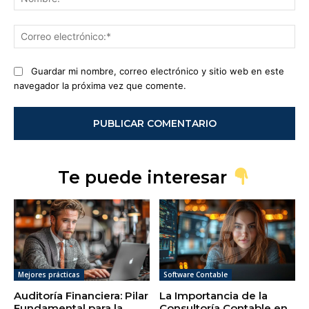
Co
ele
Guardar mi nombre, correo electrónico y sitio web en este
navegador la próxima vez que comente.
Te puede interesar
Mejores prácticas
Software Contable
Auditoría Financiera: Pilar
La Importancia de la
Fundamental para la
Consultoría Contable en