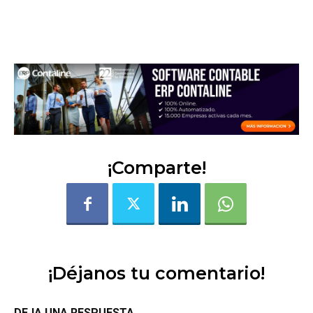
i3y3m3j2p1bpmsr7
¡Comparte!
¡Déjanos tu comentario!
DEJA UNA RESPUESTA