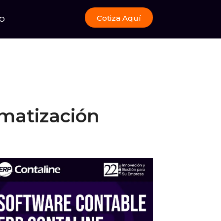
Cotiza Aquí
O
omatización