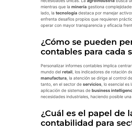
necesidades únicas. La
agroindustria
busca un 
mientras que la
minería
gestiona complejidades 
lado, la
tecnología
destaca por manejar activos
enfrenta desafíos propios que requieren práct
operar con mayor transparencia y eficacia frent
¿Cómo se pueden pers
contables para cada 
Personalizar informes contables implica centrar
mundo del
retail
, los indicadores de rotación d
manufactura
, la atención se dirige al control
tanto, en el sector de
servicios
, lo esencial es 
aplicación de sistemas de
business intelligen
necesidades industriales, haciendo posible un
¿Cuál es el papel de l
contabilidad para sec