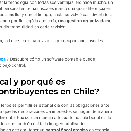
zar la tecnología con todas sus ventajas. No hace mucho, un
l personal en temas fiscales marcó una gran diferencia en
s sencillo, y con el tiempo, hasta se volvió casi divertido…
ndo por fin llegó la auditoría,
una gestión organizada no
s dio tranquilidad en cada revisión.
, lo tienes todo para vivir sin preocupaciones fiscales.
scal
? Descubre cómo un software contable puede
 bajo control.
scal y por qué es
ontribuyentes en Chile?
lenos es permitirles estar al día con las obligaciones ante
ura que las declaraciones de impuestos se hagan de manera
imiento. Realizar un manejo adecuado no solo beneficia la
sino que también cuida la imagen pública del
ón es estricta, tener un
control fiscal preciso
es esencial