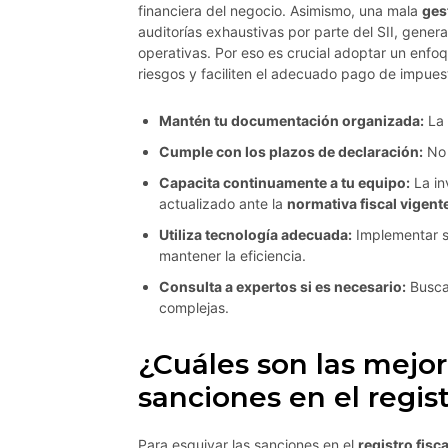
financiera del negocio. Asimismo, una mala
ges
auditorías exhaustivas por parte del SII, gener
operativas. Por eso es crucial adoptar un enf
riesgos y faciliten el adecuado pago de impues
Mantén tu documentación organizada:
La 
Cumple con los plazos de declaración:
No 
Capacita continuamente a tu equipo:
La in
actualizado ante la
normativa fiscal vigent
Utiliza tecnología adecuada:
Implementar s
mantener la eficiencia.
Consulta a expertos si es necesario:
Busca
complejas.
¿Cuáles son las mejor
sanciones en el regist
Para esquivar las sanciones en el
registro fisca