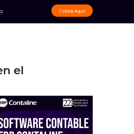
Cotiza Aquí
O
en el