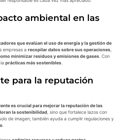
er responsable es cada vez más apreciado.
acto ambiental en las
cadores que evalúan el uso de energía y la gestión de
las empresas a
recopilar datos sobre sus operaciones
,
, como minimizar residuos y emisiones de gases
. Con
cia
prácticas más sostenibles
.
te para la reputación
?
te es crucial para mejorar la reputación de las
loran la sostenibilidad
, sino que fortalece lazos con
 solo de imagen; también ayuda a cumplir regulaciones y
do
.
ciones
optimiza recursos y reduce gastos
.