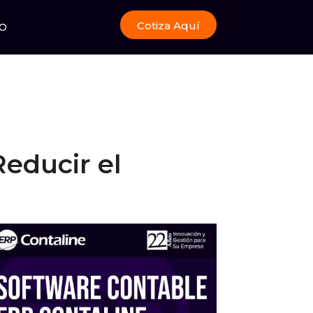
Cotiza Aquí
O
educir el