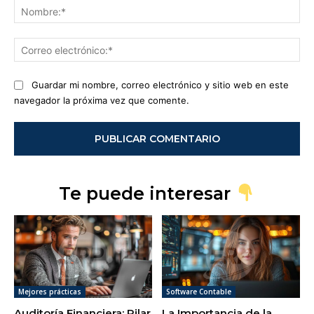
No
Co
ele
Guardar mi nombre, correo electrónico y sitio web en este
navegador la próxima vez que comente.
Te puede interesar
Mejores prácticas
Software Contable
Auditoría Financiera: Pilar
La Importancia de la