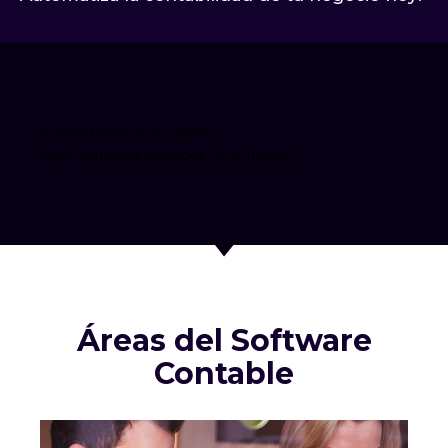
[contact-form-7 id="8077"
title="campana_referidos_20_6_meses"]
Áreas del Software
Contable