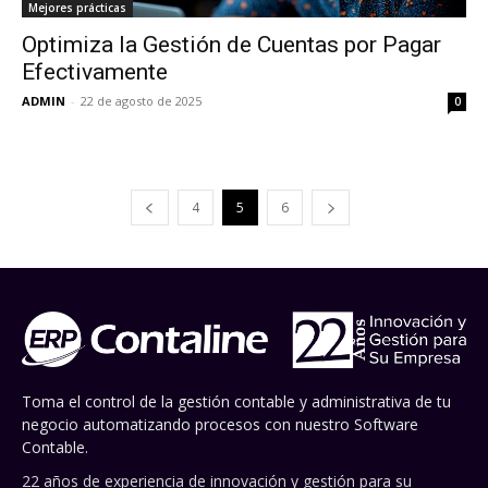
Mejores prácticas
Optimiza la Gestión de Cuentas por Pagar
Efectivamente
ADMIN
-
22 de agosto de 2025
0
4
5
6
Toma el control de la gestión contable y administrativa de tu
negocio automatizando procesos con nuestro Software
Contable.
22 años de experiencia de innovación y gestión para su