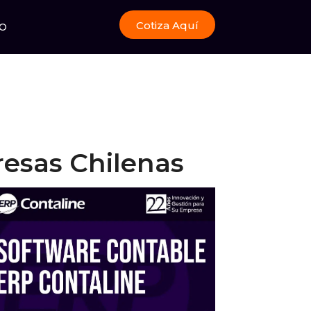
Cotiza Aquí
O
resas Chilenas