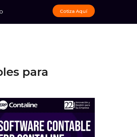
Cotiza Aquí
O
bles para