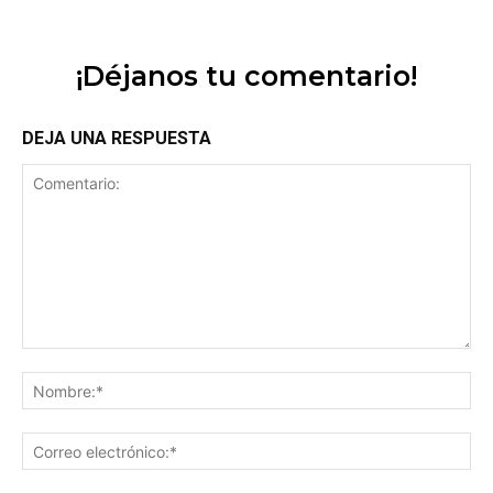
¡Déjanos tu comentario!
DEJA UNA RESPUESTA
Comentario:
No
Co
ele